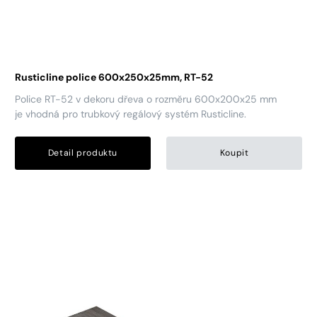
Rusticline police 600x250x25mm, RT-52
Police RT-52 v dekoru dřeva o rozměru 600x200x25 mm
je vhodná pro trubkový regálový systém Rusticline.
Detail produktu
Koupit