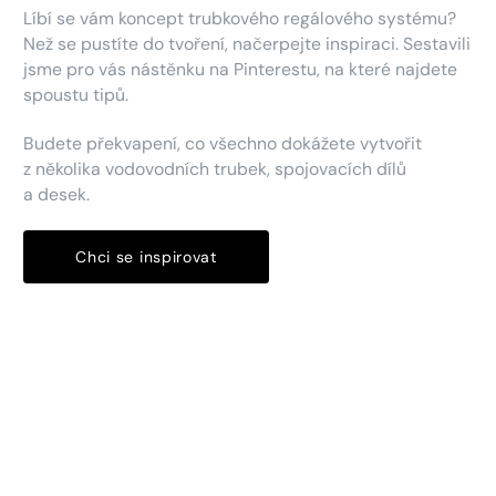
Líbí se vám koncept trubkového regálového systému?
Než se pustíte do tvoření, načerpejte inspiraci. Sestavili
jsme pro vás nástěnku na Pinterestu, na které najdete
spoustu tipů.
Budete překvapení, co všechno dokážete vytvořit
z několika vodovodních trubek, spojovacích dílů
a desek.
Chci se inspirovat